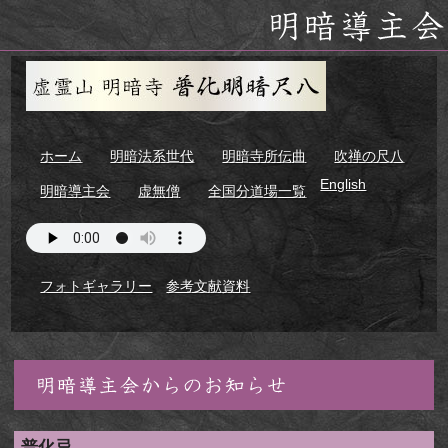
ホーム
明暗法系世代
明暗寺所伝曲
吹禅の尺八
English
明暗導主会
虚無僧
全国分道場一覧
フォトギャラリー
参考文献資料
明暗導主会からのお知らせ
普化忌